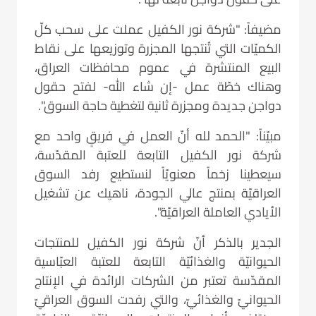
مضيفاً: "شركة نور الكفيل عملت على سحب كلّ
الكميّات التي تُنتجها المجزرة وتوزيعها على نقاط
البيع المنتشرة في عموم محافظات العراق،
وهناك خطّة عمل -إن شاء الله- لفتح حقول
دواجن جديدة ومجزرة ثانية لتغطية حاجة السوق".
مبيّناً: "الحمد لله أنّ العمل في فريقٍ واحد مع
شركة نور الكفيل التابعة للعتبة المقدّسة،
سيعطينا زخماً معنويّاً لنستطيع رفد السوق
العراقيّة بمنتج عالي الجودة، ناهيك عن تشغيل
الأيادي العاملة العراقيّة".
الجدير بالذكر أنّ شركة نور الكفيل للمنتجات
الحيوانيّة والغذائيّة التابعة للعتبة العبّاسية
المقدّسة تعتبر من الشركات الرائدة في الإنتاج
الحيوانيّ والغذائيّ، والتي رفدت السوق العراقيّ