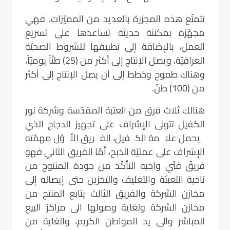
تتمتّع هذه المجزرة بالعديد من المميّزات، فهي
مجهّزة بمكننة حديثة تساعدها على تسريع
العمل، بالإضافة إلى تطبيقها للشروط الصحيّة
العراقيّة، ويصل الإنتاج إلى أكثر من (25) طنّاً يوميّاً،
وهناك طموح وخطط إلى أن يصل الإنتاج إلى أكثر
من (100) طنّ.
هنالك ثلاث فرق من العتبة المقدّسة وشركة نور
الكفيل تتولى الإشراف على تجهيز الدجاج الذي
يحمل علامة الكفيل، الفريق الأوّل مهمّته
الإشراف على عمليّة الذبح، أمّا الفريق الثاني فهو
فريقٌ فنّي واجبه التأكّد من جودة المنتوج من
ناحية التعبئة والتغليف والتخزين حتى إيصاله إلى
مخازن الشركة والفريق الثالث يتابع المنتج من
مخازن الشركة ولغاية وصولها الى مراكز البيع
المباشر والى يد المواطن الكريم، والغاية من