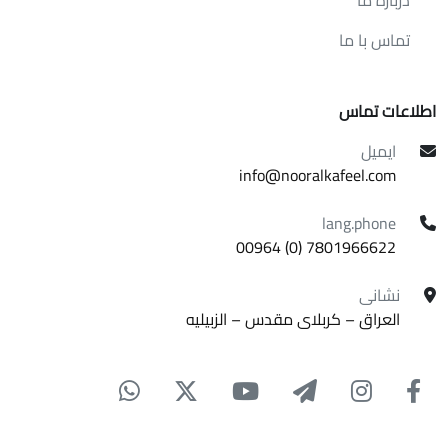
درباره ما
تماس با ما
اطلاعات تماس
ایمیل
info@nooralkafeel.com
lang.phone
7801966622 (0) 00964
نشانی
العراق – کربلای مقدس – الزبیلیه