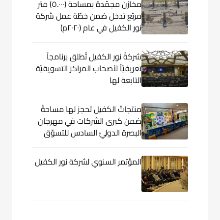
مخازن مجمّدة بمساحة (٥.٠٠٠) متر
مربّع تدخل ضمن خطّة عمل شركة
نور الكفيل في عام (٢٠٢٠م)
شركةُ نور الكفيل تُطلق برنامجاً
تعريفيّاً لأصحاب المراكز التسويقيّة
التابعة لها
منتجاتُ الكفيل تحجز لها مساحةً
ضمن كبرى الشركات في مهرجان
البصرة الدوليّ السادس للتسوّق
المؤتمر السنوي لشركة نور الكفيل