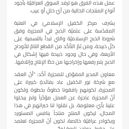
عمل هذه الفرق هو لرفد السوق العراقيّة بأجود
أنواع المنتجات الخالية من أيّ خللٍ أو عيب.
يشرف مركز الكفيل الإسلاميّ في العتبة
المقدّسة على علميّة الذبح في المجزرة وفق
شروط الذبح الإسلاميّة والتي تبدأ بالتسمية على
كلّ ذبيحة، ومن ثمّ التأكّد من القطع التامّ للأوداج
الأربعة، وفي حال وجود ذبيحة فيها إشكال في
الذبح يتم رفعها وإخراجها من خطّ الإنتاج وإتلافها.
معاون المدير المفوّض للمجزرة أكّد: "أنّ العقد
مع شركة نور الكفيل عاد بفائدةٍ كبيرة على
المجزرة، لكونهم رافقونا خطوةً بخطوة ولكون
أنّ المجزرة عاجزة عن العمل مؤخّراً ولم يبخلوا
علينا بأيّ معلومة، بل نقلوا لنا خبراتهم في هذا
المجال، ليكون المنتج منتجاً ينافس المستورد
وبكوادر عراقيّة خالصة، لكون أنّ المجزرة تعتمد
على حقول دواجن تابعة لها".