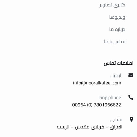
گالری تصاویر
ویدیوها
درباره ما
تماس با ما
اطلاعات تماس
ایمیل
info@nooralkafeel.com
lang.phone
7801966622 (0) 00964
نشانی
العراق – کربلای مقدس – الزبیلیه