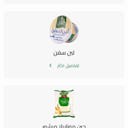
لبن سفن
تفاصيل اكثر
جبن موزاريلا مبشور