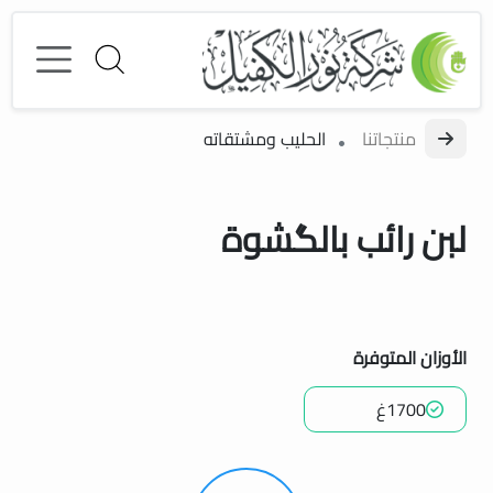
منتجاتنا
الحليب ومشتقاته
لبن رائب بالگشوة
الأوزان المتوفرة
1700غ