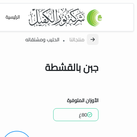
الرئيسية
منتجاتنا
الحليب ومشتقاته
جبن بالقشطة
الأوزان المتوفرة
80غ